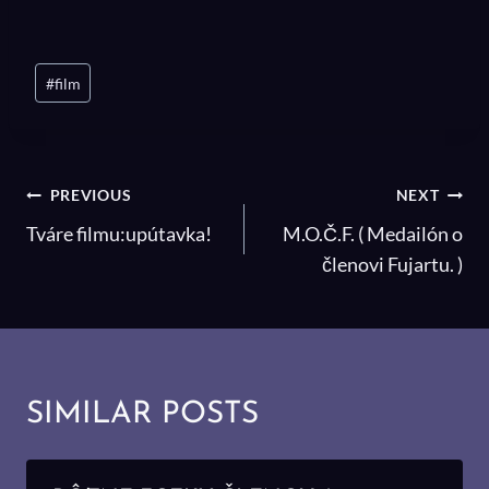
Post
#
film
Tags:
NAVIGÁCIA
PREVIOUS
NEXT
V
Tváre filmu:upútavka!
M.O.Č.F. ( Medailón o
ČLÁNKU
členovi Fujartu. )
SIMILAR POSTS