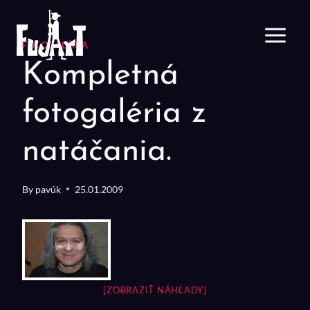
Skip
to
content
FOTOGALÉRIA
Kompletná
fotogaléria z
natáčania.
By
pavúk
25.01.2009
[ZOBRAZIŤ NÁHĽADY]