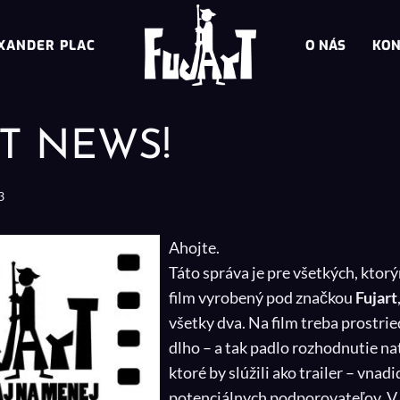
XANDER PLAC
O NÁS
KON
T NEWS!
3
Ahojte.
Táto správa je pre všetkých, ktor
film vyrobený pod značkou
Fujart
všetky dva. Na film treba prostrie
dlho – a tak padlo rozhodnutie nat
ktoré by slúžili ako trailer – vnadi
potenciálnych podporovateľov. V j