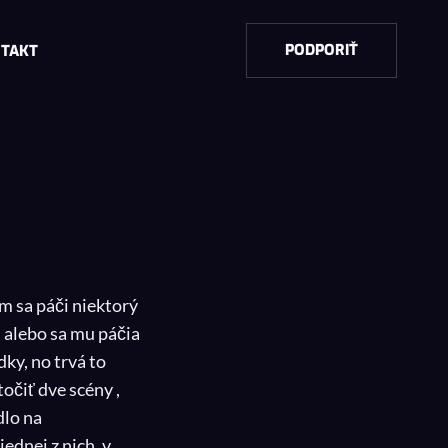
PODPORIŤ
TAKT
ým sa páči niektorý
, alebo sa mu páčia
dky, no trvá to
očiť dve scény ,
dlo na
ednej z nich, v