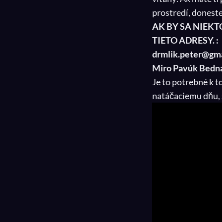
prostredí, doneste 
AK BY SA NIEKT
TIETO ADRESY. :
drmlik.peter@gmai
Miro Pavúk Bednár
Je to potrebné k t
natáčaciemu dňu, 