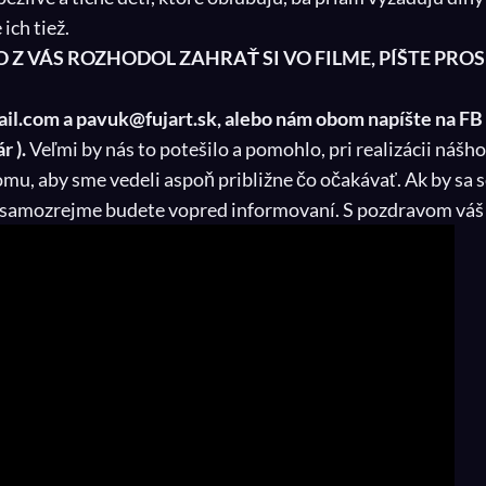
ich tiež.
O Z VÁS ROZHODOL ZAHRAŤ SI VO FILME, PÍŠTE PRO
l.com a pavuk@fujart.sk, alebo nám obom napíšte na FB 
 ).
Veľmi by nás to potešilo a pomohlo, pri realizácii nášh
omu, aby sme vedeli aspoň približne čo očakávať. Ak by sa 
samozrejme budete vopred informovaní. S pozdravom váš 