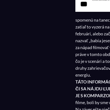
spomenú na tanec
zatiaľ to vyzerá n
februári, alebo za
nazvať „babia jese
za nápad filmovať 
práve v tomto obd
čo je v scenári a 
druhy zahrievačov.
energiu.
TÁTO INFORMÁCI
ČI SA NÁJDU ĽU
JE S KOMPARZO
filme, boli by sme
Na záver ešte nieč