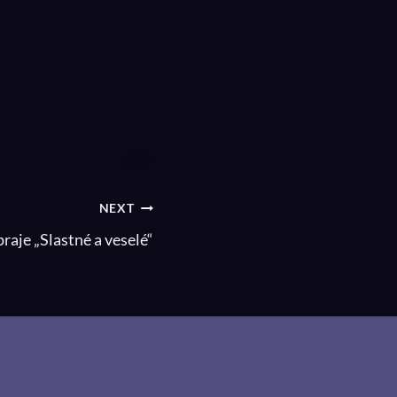
NEXT
raje „Slastné a veselé“