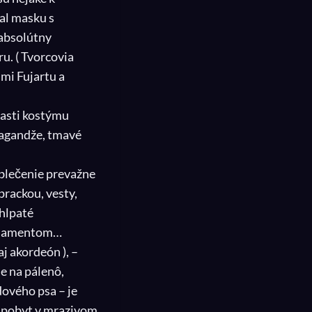
val masku s
 absolútny
u. ( Tvorcovia
mi Fujartu a
časti kostýmu
bagandže, tmavé
 Oblečenie prevažne
prackou, vesty,
hlpaté
 ornamentom…
aj akordeón ), –
še na pálenô,
dového psa – je
hý pobyt v mrazivom