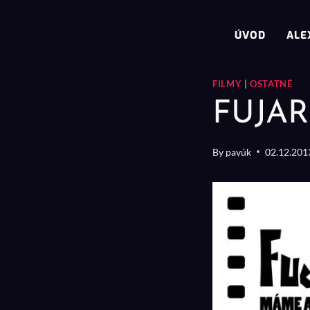
Skip
to
ÚVOD
ALE
content
FILMY
|
OSTATNÉ
FUJAR
By
pavúk
02.12.201