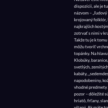
dispozícii, ale je
názvom – „ľudový č
krojovaný folklór,
najkrajších kostý
zotrvať s nimi v k
Takže tu je k tomu
môžu tvoriť vrchn
topánky. Na hlavu
Klobúky, baranice,
svetlých, zemitých
kabáty, „sedemdes
napodobeniny, kož
vhodné predmety / r
pozor – dôležité s
hriatô, frťany, sl
vítaný. Ak máte tr