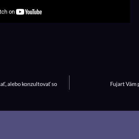
IA
ať, alebo konzultovať so
Fujart Vám p