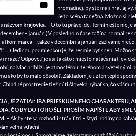
hromadnej, by ste mali hrať aj vy,
Je to scéna tanečná. Možno si nie
 s názvom
krajovka
. – O to tu práve ide. Termín ešte nie je 
a december – január. ( V poslednom čase začína normálne sn
čiatkom marca – takže v decembri a januári zažívame niečo,
ň“… ) Jedinou podmienkou je, že nesmie byť sneh. Možno sa 
v mraze? Odpoveď je asi takáto : miesto natáčania ( levická k
obí, najviac približuje atmosférou, terénom a svetelným
tomu ako by to malo pôsobiť. Základom je už len teplé spodn
 Chladné prostredie tiež núti človeka hýbať sa, čo vášmu t
A, JE ZATIAĽ IBA PRIESKUMNÉHO CHARAKTERU, AB
DIA, ČO BY DO TOHO ŠLI. PROSÍM NAPÍŠTE ABY SME 
M.
– Ak by ste sa rozhodli stráviť tri – štyri hodiny na kalvár
 vám veľmi vďační.
o o kostýmoch. Samozrejme, že kostýmy sa zháňajú a už aj 