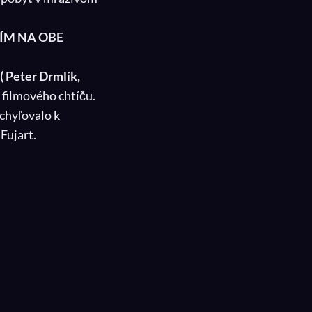
SÍM NA OBE
( Peter Drmlík,
o filmového chtíču.
schyľovalo k
Fujart.