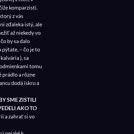
 čiže komparzisti.
ktorý z vás
ani zďaleka istý, ale
ežiť až niekedy vo
 čo by sa dalo
pýtate, – čo je to
alvária ), sa
i podmienkami tomu
é prádlo a rôzne
ancu dodá iskru a
Y SME ZISTILI
VEDELI AKO TO
ii a zahrať si vo
sú nejaké k