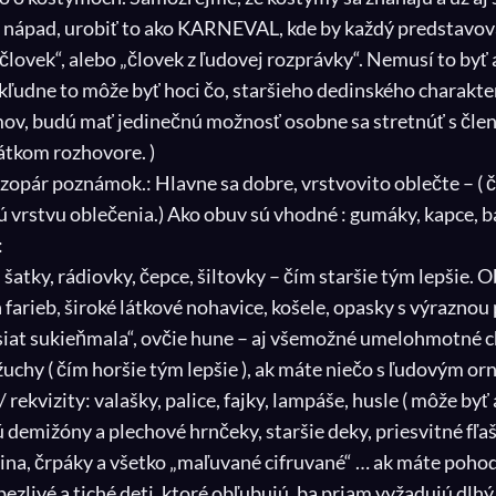
 tu nápad, urobiť to ako KARNEVAL, kde by každý predstavo
lovek“, alebo „človek z ľudovej rozprávky“. Nemusí to byť
 kľudne to môže byť hoci čo, staršieho dedinského charakter
mov, budú mať jedinečnú možnosť osobne sa stretnúť s člen
rátkom rozhovore. )
 zopár poznámok.: Hlavne sa dobre, vrstvovito oblečte – ( 
ú vrstvu oblečenia.) Ako obuv sú vhodné : gumáky, kapce, 
:
 šatky, rádiovky, čepce, šiltovky – čím staršie tým lepšie.
 farieb, široké látkové nohavice, košele, opasky s výraznou 
iat sukieňmala“, ovčie hune – aj všemožné umelohmotné c
uchy ( čím horšie tým lepšie ), ak máte niečo s ľudovým
ekvizity: valašky, palice, fajky, lampáše, husle ( môže byť 
ú demižóny a plechové hrnčeky, staršie deky, priesvitné fľa
anina, črpáky a všetko „maľuvané cifruvané“ … ak máte poho
pezlivé a tiché deti, ktoré obľubujú, ba priam vyžadujú dl