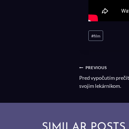
Post
#
film
Tags:
NAVIGÁC
PREVIOUS
Pred vypočutím prečít
V
svojim lekárnikom.
ČLÁNKU
SIMILAR POSTS