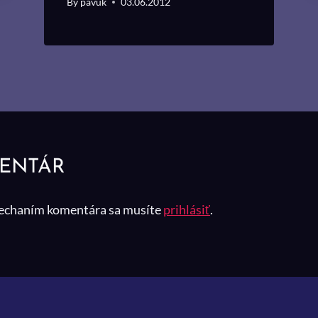
By
pavúk
03.06.2012
MENTÁR
nechaním komentára sa musíte
prihlásiť
.