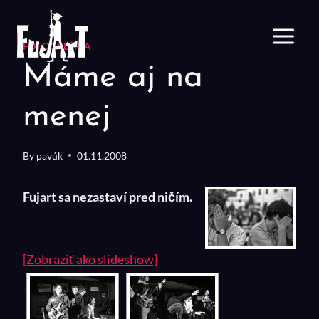
Skip
to
content
FOTOGALÉRIA
Máme aj na
menej
By
pavúk
01.11.2008
Fujart sa nezastaví pred ničím.
[Zobraziť ako slideshow]