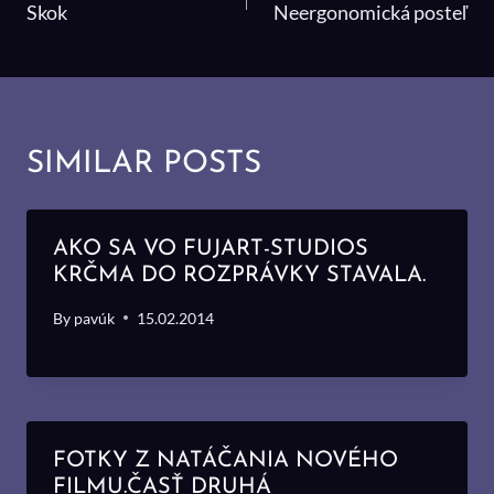
V
Skok
Neergonomická posteľ
ČLÁNKU
SIMILAR POSTS
AKO SA VO FUJART-STUDIOS
KRČMA DO ROZPRÁVKY STAVALA.
By
pavúk
15.02.2014
FOTKY Z NATÁČANIA NOVÉHO
FILMU.ČASŤ DRUHÁ