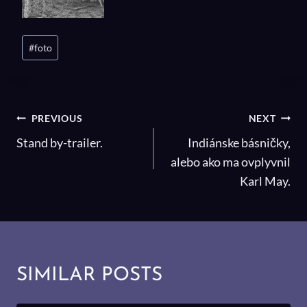
Post
#
foto
Tags:
NAVIGÁCIA
PREVIOUS
NEXT
V
Stand by-trailer.
Indiánske básničky,
ČLÁNKU
alebo ako ma ovplyvnil
Karl May.
SIMILAR POSTS