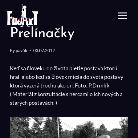
Skip
to
content
OSTATNÉ
Prelínačky
By
pavúk
03.07.2012
Keď sa človeku do života pletie postava ktorú
hral, alebo keď sa človek mieša do sveta postavy
ktorá vyzerá trochu ako on. Foto: P.Drmlík
( Materiál z konzultácie s hercami o ich nových a
starých postavách. )