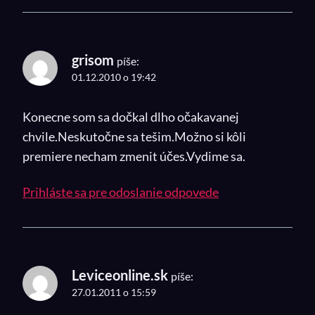
grisom
píše:
01.12.2010 o 19:42
Konecne som sa dočkal dlho očakavanej
chvile.Neskutočne sa tešim.Možno si kôli
premiere necham zmenit účes.Vydime sa.
Prihláste sa pre odoslanie odpovede
Leviceonline.sk
píše:
27.01.2011 o 15:59