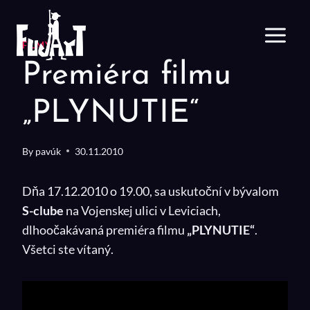
Skip
to
content
FILMY
Premiéra filmu
„PLYNUTIE“
By
pavúk
30.11.2010
Dňa 17.12.2010 o 19.00, sa uskutoční v bývalom
S-clube
na Vojenskej ulici v Leviciach,
dlhoočakávaná premiéra filmu
„PLYNUTIE“
.
Všetci ste vítaný.