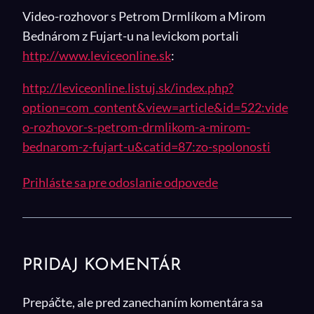
Video-rozhovor s Petrom Drmlíkom a Mirom
Bednárom z Fujart-u na levickom portali
http://www.leviceonline.sk
:
http://leviceonline.listuj.sk/index.php?
option=com_content&view=article&id=522:vide
o-rozhovor-s-petrom-drmlikom-a-mirom-
bednarom-z-fujart-u&catid=87:zo-spolonosti
Prihláste sa pre odoslanie odpovede
PRIDAJ KOMENTÁR
Prepáčte, ale pred zanechaním komentára sa