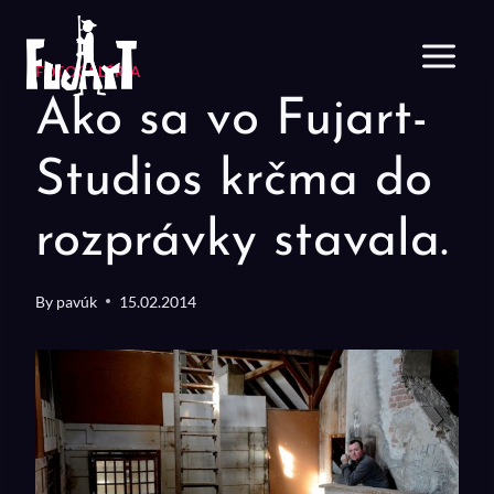
Skip
to
content
FOTOGALÉRIA
Ako sa vo Fujart-
Studios krčma do
rozprávky stavala.
By
pavúk
15.02.2014