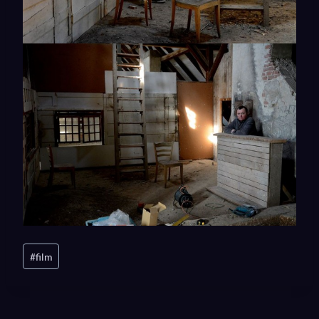
Post
#
film
Tags: