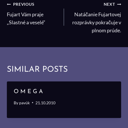
NAVIGÁCIA
PREVIOUS
NEXT
V
Fujart Vám praje
Natáčanie Fujartovej
ČLÁNKU
„Slastné a veselé“
rozprávky pokračuje v
plnom prúde.
SIMILAR POSTS
O M E G A
By
pavúk
21.10.2010